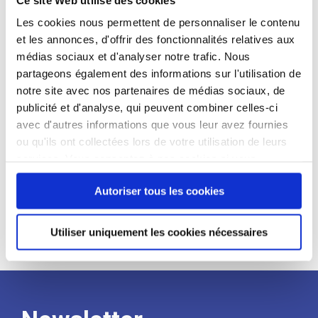
candidat
Les cookies nous permettent de personnaliser le contenu
et les annonces, d'offrir des fonctionnalités relatives aux
Qualifications et diplômes :
médias sociaux et d'analyser notre trafic. Nous
Profil recherché :
partageons également des informations sur l'utilisation de
notre site avec nos partenaires de médias sociaux, de
Expérience :
publicité et d'analyse, qui peuvent combiner celles-ci
Processus
avec d'autres informations que vous leur avez fournies
ou qu'ils ont collectées lors de votre utilisation de leurs
services. Vous consentez à nos cookies si vous
de
continuez à utiliser notre site Web.
Autoriser tous les cookies
recrutement
Utiliser uniquement les cookies nécessaires