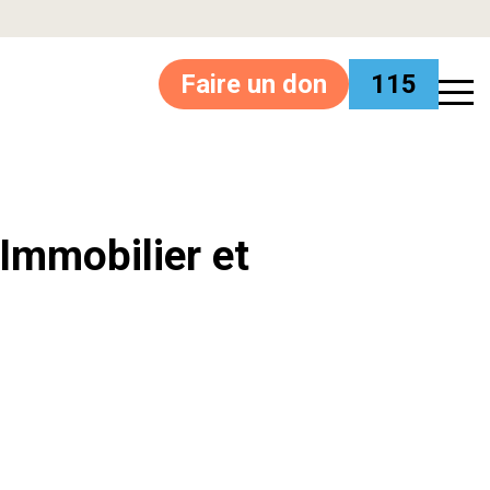
Faire un don
115
’Immobilier et