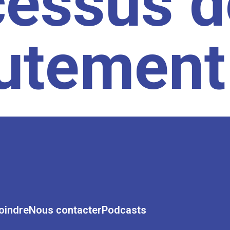
cessus d
rutement
oindre
Nous contacter
Podcasts