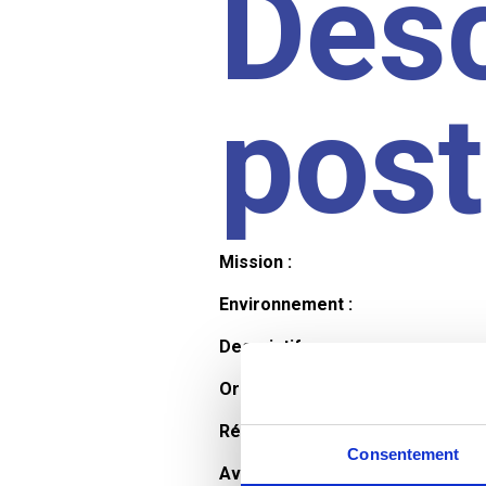
Desc
pos
Mission :
Environnement :
Descriptif :
Organisation et horaires :
Rémunération :
Consentement
Avantages :