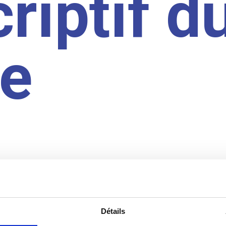
riptif d
te
Détails