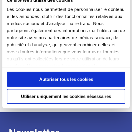
candidat
Les cookies nous permettent de personnaliser le contenu
et les annonces, d'offrir des fonctionnalités relatives aux
Qualifications et diplômes :
médias sociaux et d'analyser notre trafic. Nous
Profil recherché :
partageons également des informations sur l'utilisation de
notre site avec nos partenaires de médias sociaux, de
Expérience :
publicité et d'analyse, qui peuvent combiner celles-ci
Processus
avec d'autres informations que vous leur avez fournies
ou qu'ils ont collectées lors de votre utilisation de leurs
services. Vous consentez à nos cookies si vous
de
continuez à utiliser notre site Web.
Autoriser tous les cookies
recrutement
Utiliser uniquement les cookies nécessaires