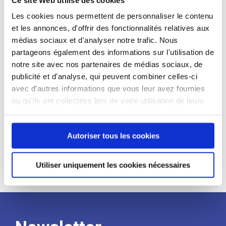
candidat
Les cookies nous permettent de personnaliser le contenu
et les annonces, d'offrir des fonctionnalités relatives aux
Qualifications et diplômes :
médias sociaux et d'analyser notre trafic. Nous
Profil recherché :
partageons également des informations sur l'utilisation de
notre site avec nos partenaires de médias sociaux, de
Expérience :
publicité et d'analyse, qui peuvent combiner celles-ci
Processus
avec d'autres informations que vous leur avez fournies
ou qu'ils ont collectées lors de votre utilisation de leurs
services. Vous consentez à nos cookies si vous
de
continuez à utiliser notre site Web.
Autoriser tous les cookies
recrutement
Utiliser uniquement les cookies nécessaires