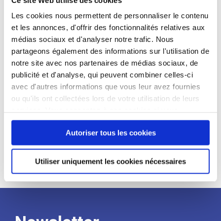
candidat
Les cookies nous permettent de personnaliser le contenu
et les annonces, d'offrir des fonctionnalités relatives aux
Qualifications et diplômes :
médias sociaux et d'analyser notre trafic. Nous
Profil recherché :
partageons également des informations sur l'utilisation de
notre site avec nos partenaires de médias sociaux, de
Expérience :
publicité et d'analyse, qui peuvent combiner celles-ci
Processus
avec d'autres informations que vous leur avez fournies
ou qu'ils ont collectées lors de votre utilisation de leurs
services. Vous consentez à nos cookies si vous
de
continuez à utiliser notre site Web.
Autoriser tous les cookies
recrutement
Utiliser uniquement les cookies nécessaires