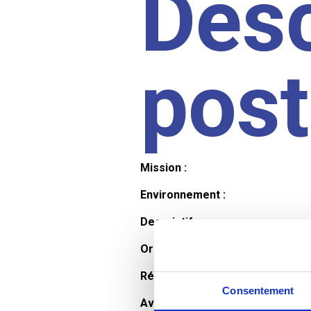
Desc
pos
Mission :
Environnement :
Descriptif :
Organisation et horaires :
Rémunération :
Consentement
Avantages :