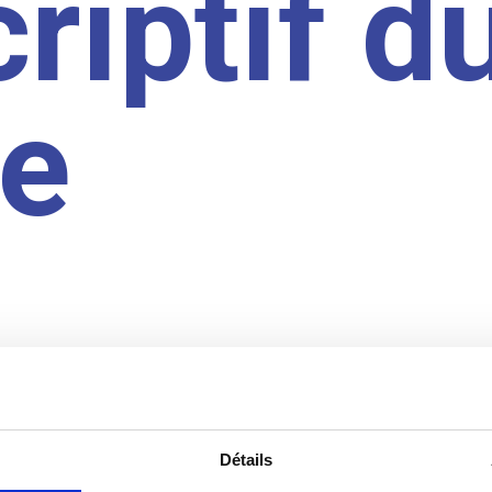
riptif d
te
Détails