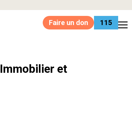
Faire un don
115
’Immobilier et