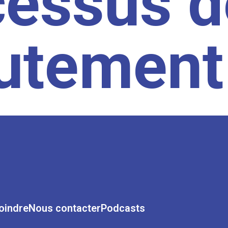
cessus d
rutement
oindre
Nous contacter
Podcasts