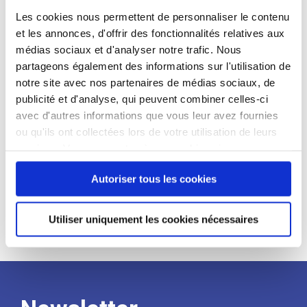
candidat
Les cookies nous permettent de personnaliser le contenu
et les annonces, d'offrir des fonctionnalités relatives aux
Qualifications et diplômes :
médias sociaux et d'analyser notre trafic. Nous
partageons également des informations sur l'utilisation de
Profil recherché :
notre site avec nos partenaires de médias sociaux, de
Expérience :
publicité et d'analyse, qui peuvent combiner celles-ci
avec d'autres informations que vous leur avez fournies
Processus
ou qu'ils ont collectées lors de votre utilisation de leurs
services. Vous consentez à nos cookies si vous
de
continuez à utiliser notre site Web.
Autoriser tous les cookies
recrutement
Utiliser uniquement les cookies nécessaires