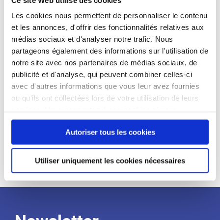
candidat
Les cookies nous permettent de personnaliser le contenu
et les annonces, d'offrir des fonctionnalités relatives aux
Qualifications et diplômes :
médias sociaux et d'analyser notre trafic. Nous
Profil recherché :
partageons également des informations sur l'utilisation de
notre site avec nos partenaires de médias sociaux, de
Expérience :
publicité et d'analyse, qui peuvent combiner celles-ci
Processus
avec d'autres informations que vous leur avez fournies
ou qu'ils ont collectées lors de votre utilisation de leurs
services. Vous consentez à nos cookies si vous
de
continuez à utiliser notre site Web.
Autoriser tous les cookies
recrutement
Utiliser uniquement les cookies nécessaires