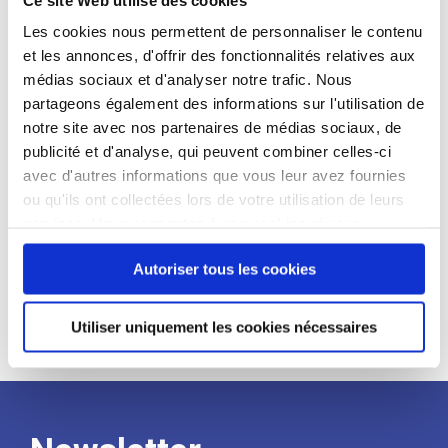
candidat
Les cookies nous permettent de personnaliser le contenu
et les annonces, d'offrir des fonctionnalités relatives aux
Qualifications et diplômes :
médias sociaux et d'analyser notre trafic. Nous
Profil recherché :
partageons également des informations sur l'utilisation de
notre site avec nos partenaires de médias sociaux, de
Expérience :
publicité et d'analyse, qui peuvent combiner celles-ci
Processus
avec d'autres informations que vous leur avez fournies
ou qu'ils ont collectées lors de votre utilisation de leurs
services. Vous consentez à nos cookies si vous
de
continuez à utiliser notre site Web.
Autoriser tous les cookies
recrutement
Utiliser uniquement les cookies nécessaires