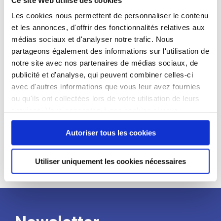
candidat
Les cookies nous permettent de personnaliser le contenu
et les annonces, d'offrir des fonctionnalités relatives aux
Qualifications et diplômes :
médias sociaux et d'analyser notre trafic. Nous
Profil recherché :
partageons également des informations sur l'utilisation de
notre site avec nos partenaires de médias sociaux, de
Expérience :
publicité et d'analyse, qui peuvent combiner celles-ci
Processus
avec d'autres informations que vous leur avez fournies
ou qu'ils ont collectées lors de votre utilisation de leurs
services. Vous consentez à nos cookies si vous
de
continuez à utiliser notre site Web.
Autoriser tous les cookies
recrutement
Utiliser uniquement les cookies nécessaires