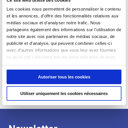
candidat
Les cookies nous permettent de personnaliser le contenu
et les annonces, d'offrir des fonctionnalités relatives aux
Qualifications et diplômes :
médias sociaux et d'analyser notre trafic. Nous
Profil recherché :
partageons également des informations sur l'utilisation de
notre site avec nos partenaires de médias sociaux, de
Expérience :
publicité et d'analyse, qui peuvent combiner celles-ci
Processus
avec d'autres informations que vous leur avez fournies
ou qu'ils ont collectées lors de votre utilisation de leurs
services. Vous consentez à nos cookies si vous
de
continuez à utiliser notre site Web.
Autoriser tous les cookies
recrutement
Utiliser uniquement les cookies nécessaires