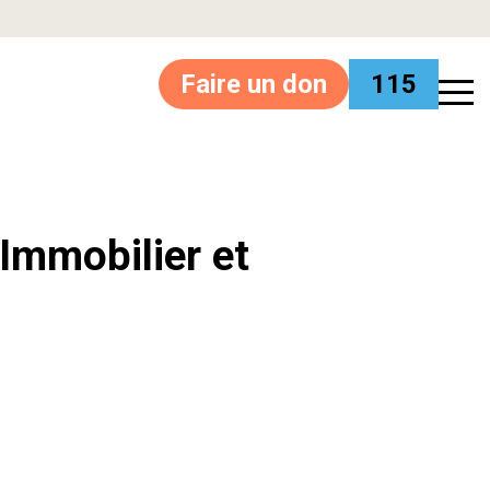
Faire un don
115
’Immobilier et