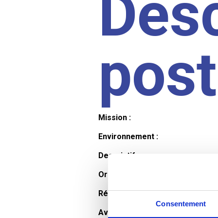
Desc
pos
Mission :
Environnement :
Descriptif :
Organisation et horaires :
Rémunération :
Consentement
Avantages :