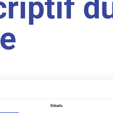
riptif d
te
Détails