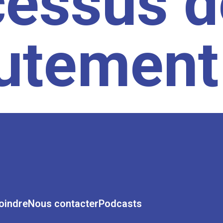
cessus d
rutement
oindre
Nous contacter
Podcasts