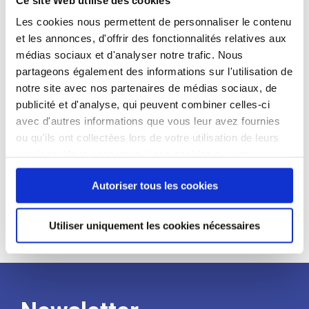
candidat
Les cookies nous permettent de personnaliser le contenu
et les annonces, d'offrir des fonctionnalités relatives aux
Qualifications et diplômes :
médias sociaux et d'analyser notre trafic. Nous
Profil recherché :
partageons également des informations sur l'utilisation de
notre site avec nos partenaires de médias sociaux, de
Expérience :
publicité et d'analyse, qui peuvent combiner celles-ci
Processus
avec d'autres informations que vous leur avez fournies
ou qu'ils ont collectées lors de votre utilisation de leurs
services. Vous consentez à nos cookies si vous
de
continuez à utiliser notre site Web.
Autoriser tous les cookies
recrutement
Utiliser uniquement les cookies nécessaires