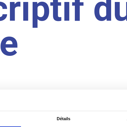
riptif d
te
Détails