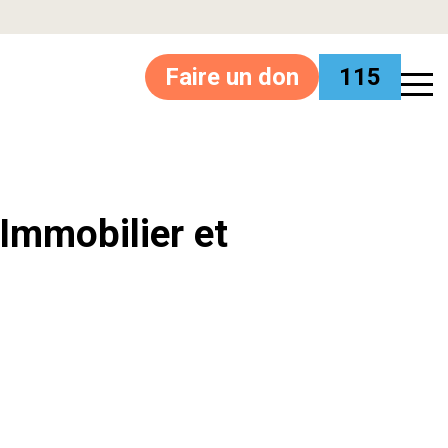
Faire un don
115
’Immobilier et