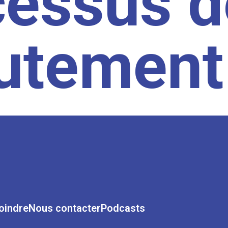
cessus d
rutement
oindre
Nous contacter
Podcasts