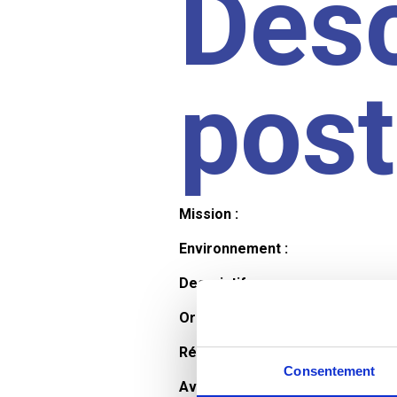
Desc
pos
Mission :
Environnement :
Descriptif :
Organisation et horaires :
Rémunération :
Consentement
Avantages :