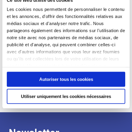
candidat
Les cookies nous permettent de personnaliser le contenu
et les annonces, d'offrir des fonctionnalités relatives aux
Qualifications et diplômes :
médias sociaux et d'analyser notre trafic. Nous
Profil recherché :
partageons également des informations sur l'utilisation de
notre site avec nos partenaires de médias sociaux, de
Expérience :
publicité et d'analyse, qui peuvent combiner celles-ci
Processus
avec d'autres informations que vous leur avez fournies
ou qu'ils ont collectées lors de votre utilisation de leurs
services. Vous consentez à nos cookies si vous
de
continuez à utiliser notre site Web.
Autoriser tous les cookies
recrutement
Utiliser uniquement les cookies nécessaires