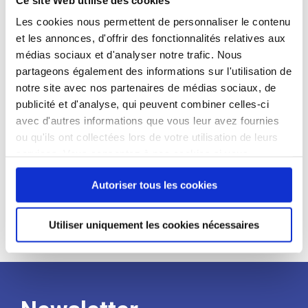
candidat
Les cookies nous permettent de personnaliser le contenu
et les annonces, d'offrir des fonctionnalités relatives aux
Qualifications et diplômes :
médias sociaux et d'analyser notre trafic. Nous
Profil recherché :
partageons également des informations sur l'utilisation de
notre site avec nos partenaires de médias sociaux, de
Expérience :
publicité et d'analyse, qui peuvent combiner celles-ci
Processus
avec d'autres informations que vous leur avez fournies
ou qu'ils ont collectées lors de votre utilisation de leurs
services. Vous consentez à nos cookies si vous
de
continuez à utiliser notre site Web.
Autoriser tous les cookies
recrutement
Utiliser uniquement les cookies nécessaires