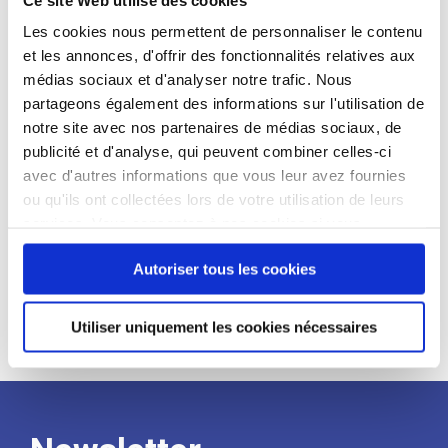
candidat
Les cookies nous permettent de personnaliser le contenu
et les annonces, d'offrir des fonctionnalités relatives aux
Qualifications et diplômes :
médias sociaux et d'analyser notre trafic. Nous
Profil recherché :
partageons également des informations sur l'utilisation de
notre site avec nos partenaires de médias sociaux, de
Expérience :
publicité et d'analyse, qui peuvent combiner celles-ci
Processus
avec d'autres informations que vous leur avez fournies
ou qu'ils ont collectées lors de votre utilisation de leurs
services. Vous consentez à nos cookies si vous
de
continuez à utiliser notre site Web.
Autoriser tous les cookies
recrutement
Utiliser uniquement les cookies nécessaires