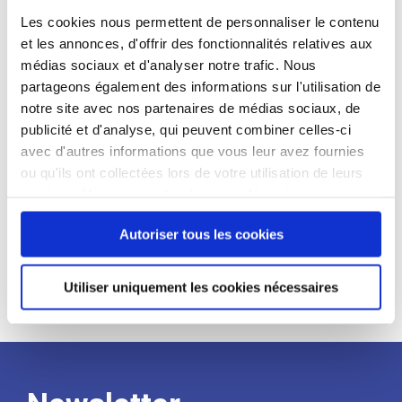
candidat
Les cookies nous permettent de personnaliser le contenu
et les annonces, d'offrir des fonctionnalités relatives aux
Qualifications et diplômes :
médias sociaux et d'analyser notre trafic. Nous
partageons également des informations sur l'utilisation de
Profil recherché :
notre site avec nos partenaires de médias sociaux, de
Expérience :
publicité et d'analyse, qui peuvent combiner celles-ci
avec d'autres informations que vous leur avez fournies
Processus
ou qu'ils ont collectées lors de votre utilisation de leurs
services. Vous consentez à nos cookies si vous
de
continuez à utiliser notre site Web.
Autoriser tous les cookies
recrutement
Utiliser uniquement les cookies nécessaires