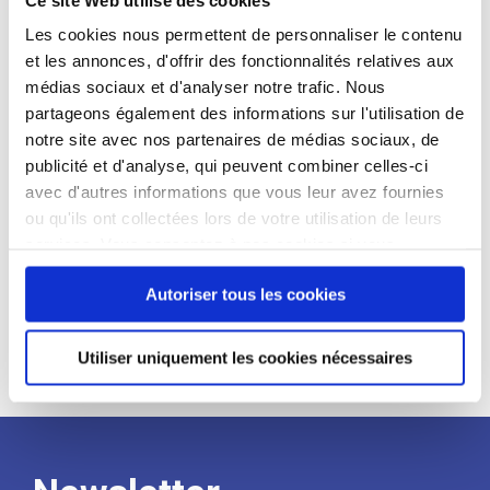
candidat
Les cookies nous permettent de personnaliser le contenu
et les annonces, d'offrir des fonctionnalités relatives aux
Qualifications et diplômes :
médias sociaux et d'analyser notre trafic. Nous
Profil recherché :
partageons également des informations sur l'utilisation de
notre site avec nos partenaires de médias sociaux, de
Expérience :
publicité et d'analyse, qui peuvent combiner celles-ci
Processus
avec d'autres informations que vous leur avez fournies
ou qu'ils ont collectées lors de votre utilisation de leurs
services. Vous consentez à nos cookies si vous
de
continuez à utiliser notre site Web.
Autoriser tous les cookies
recrutement
Utiliser uniquement les cookies nécessaires