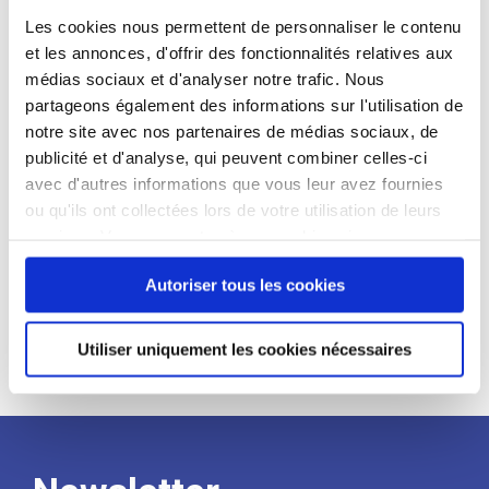
candidat
Les cookies nous permettent de personnaliser le contenu
et les annonces, d'offrir des fonctionnalités relatives aux
Qualifications et diplômes :
médias sociaux et d'analyser notre trafic. Nous
partageons également des informations sur l'utilisation de
Profil recherché :
notre site avec nos partenaires de médias sociaux, de
Expérience :
publicité et d'analyse, qui peuvent combiner celles-ci
avec d'autres informations que vous leur avez fournies
Processus
ou qu'ils ont collectées lors de votre utilisation de leurs
services. Vous consentez à nos cookies si vous
de
continuez à utiliser notre site Web.
Autoriser tous les cookies
recrutement
Utiliser uniquement les cookies nécessaires