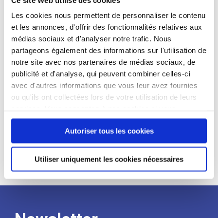
candidat
Les cookies nous permettent de personnaliser le contenu
et les annonces, d'offrir des fonctionnalités relatives aux
Qualifications et diplômes :
médias sociaux et d'analyser notre trafic. Nous
Profil recherché :
partageons également des informations sur l'utilisation de
notre site avec nos partenaires de médias sociaux, de
Expérience :
publicité et d'analyse, qui peuvent combiner celles-ci
Processus
avec d'autres informations que vous leur avez fournies
ou qu'ils ont collectées lors de votre utilisation de leurs
services. Vous consentez à nos cookies si vous
de
continuez à utiliser notre site Web.
Autoriser tous les cookies
recrutement
Utiliser uniquement les cookies nécessaires