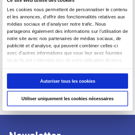
candidat
Les cookies nous permettent de personnaliser le contenu
et les annonces, d'offrir des fonctionnalités relatives aux
Qualifications et diplômes :
médias sociaux et d'analyser notre trafic. Nous
Profil recherché :
partageons également des informations sur l'utilisation de
notre site avec nos partenaires de médias sociaux, de
Expérience :
publicité et d'analyse, qui peuvent combiner celles-ci
Processus
avec d'autres informations que vous leur avez fournies
ou qu'ils ont collectées lors de votre utilisation de leurs
services. Vous consentez à nos cookies si vous
de
continuez à utiliser notre site Web.
Autoriser tous les cookies
recrutement
Utiliser uniquement les cookies nécessaires