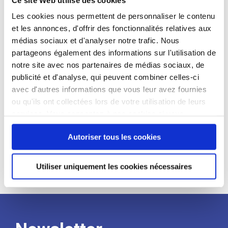
candidat
Les cookies nous permettent de personnaliser le contenu
et les annonces, d'offrir des fonctionnalités relatives aux
Qualifications et diplômes :
médias sociaux et d'analyser notre trafic. Nous
Profil recherché :
partageons également des informations sur l'utilisation de
notre site avec nos partenaires de médias sociaux, de
Expérience :
publicité et d'analyse, qui peuvent combiner celles-ci
Processus
avec d'autres informations que vous leur avez fournies
ou qu'ils ont collectées lors de votre utilisation de leurs
services. Vous consentez à nos cookies si vous
de
continuez à utiliser notre site Web.
Autoriser tous les cookies
recrutement
Utiliser uniquement les cookies nécessaires