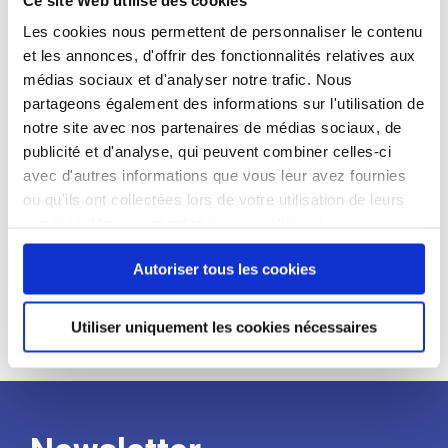
candidat
Les cookies nous permettent de personnaliser le contenu
et les annonces, d'offrir des fonctionnalités relatives aux
Qualifications et diplômes :
médias sociaux et d'analyser notre trafic. Nous
Profil recherché :
partageons également des informations sur l'utilisation de
notre site avec nos partenaires de médias sociaux, de
Expérience :
publicité et d'analyse, qui peuvent combiner celles-ci
Processus
avec d'autres informations que vous leur avez fournies
ou qu'ils ont collectées lors de votre utilisation de leurs
services. Vous consentez à nos cookies si vous
de
continuez à utiliser notre site Web.
Autoriser tous les cookies
recrutement
Utiliser uniquement les cookies nécessaires