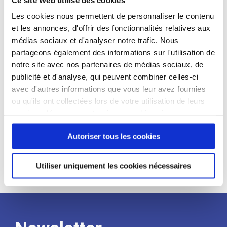
candidat
Les cookies nous permettent de personnaliser le contenu
et les annonces, d'offrir des fonctionnalités relatives aux
Qualifications et diplômes :
médias sociaux et d'analyser notre trafic. Nous
Profil recherché :
partageons également des informations sur l'utilisation de
notre site avec nos partenaires de médias sociaux, de
Expérience :
publicité et d'analyse, qui peuvent combiner celles-ci
Processus
avec d'autres informations que vous leur avez fournies
ou qu'ils ont collectées lors de votre utilisation de leurs
services. Vous consentez à nos cookies si vous
de
continuez à utiliser notre site Web.
Autoriser tous les cookies
recrutement
Utiliser uniquement les cookies nécessaires