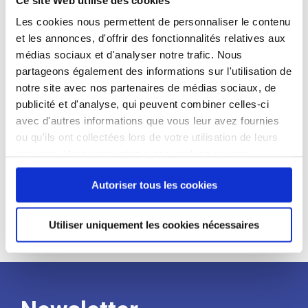
candidat
Les cookies nous permettent de personnaliser le contenu
et les annonces, d'offrir des fonctionnalités relatives aux
Qualifications et diplômes :
médias sociaux et d'analyser notre trafic. Nous
Profil recherché :
partageons également des informations sur l'utilisation de
notre site avec nos partenaires de médias sociaux, de
Expérience :
publicité et d'analyse, qui peuvent combiner celles-ci
Processus
avec d'autres informations que vous leur avez fournies
ou qu'ils ont collectées lors de votre utilisation de leurs
services. Vous consentez à nos cookies si vous
de
continuez à utiliser notre site Web.
Autoriser tous les cookies
recrutement
Utiliser uniquement les cookies nécessaires