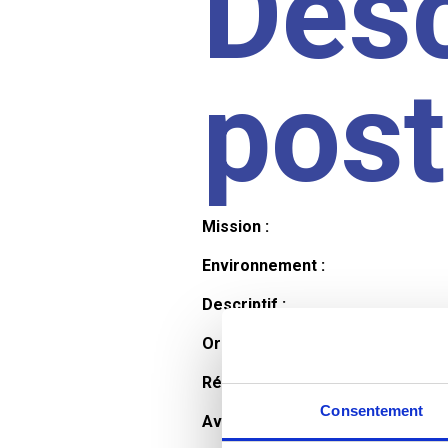
Desc
pos
Mission :
Environnement :
Descriptif :
Organisation et horaires :
Rémunération :
Consentement
Avantages :