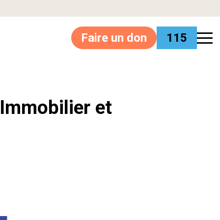
Faire un don
115
’Immobilier et