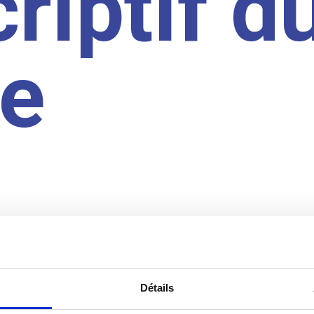
riptif d
te
Détails