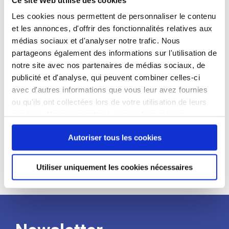
candidat
Les cookies nous permettent de personnaliser le contenu
et les annonces, d'offrir des fonctionnalités relatives aux
Qualifications et diplômes :
médias sociaux et d'analyser notre trafic. Nous
Profil recherché :
partageons également des informations sur l'utilisation de
notre site avec nos partenaires de médias sociaux, de
Expérience :
publicité et d'analyse, qui peuvent combiner celles-ci
Processus
avec d'autres informations que vous leur avez fournies
ou qu'ils ont collectées lors de votre utilisation de leurs
services. Vous consentez à nos cookies si vous
de
continuez à utiliser notre site Web.
Autoriser tous les cookies
recrutement
Utiliser uniquement les cookies nécessaires