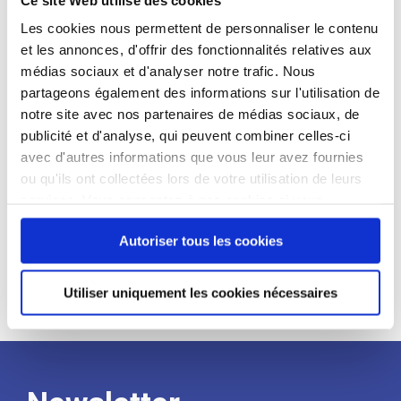
candidat
Les cookies nous permettent de personnaliser le contenu
et les annonces, d'offrir des fonctionnalités relatives aux
Qualifications et diplômes :
médias sociaux et d'analyser notre trafic. Nous
Profil recherché :
partageons également des informations sur l'utilisation de
notre site avec nos partenaires de médias sociaux, de
Expérience :
publicité et d'analyse, qui peuvent combiner celles-ci
Processus
avec d'autres informations que vous leur avez fournies
ou qu'ils ont collectées lors de votre utilisation de leurs
services. Vous consentez à nos cookies si vous
de
continuez à utiliser notre site Web.
Autoriser tous les cookies
recrutement
Utiliser uniquement les cookies nécessaires