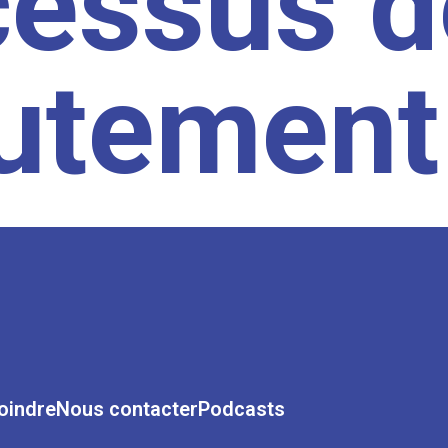
cessus d
rutement
oindre
Nous contacter
Podcasts