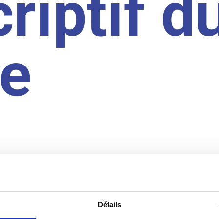
riptif d
te
Détails