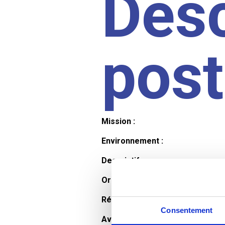
Desc
pos
Mission :
Environnement :
Descriptif :
Organisation et horaires :
Rémunération :
Consentement
Avantages :