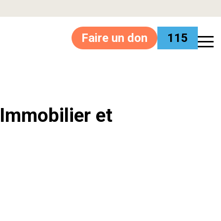
Faire un don
115
’Immobilier et