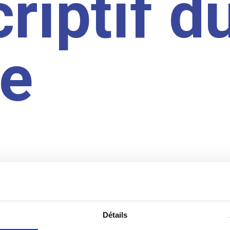
riptif d
te
Détails