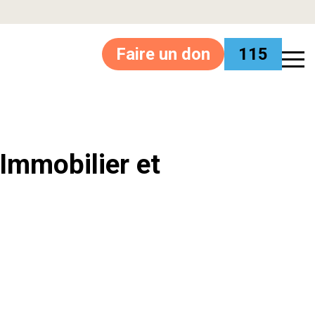
Faire un don
115
’Immobilier et