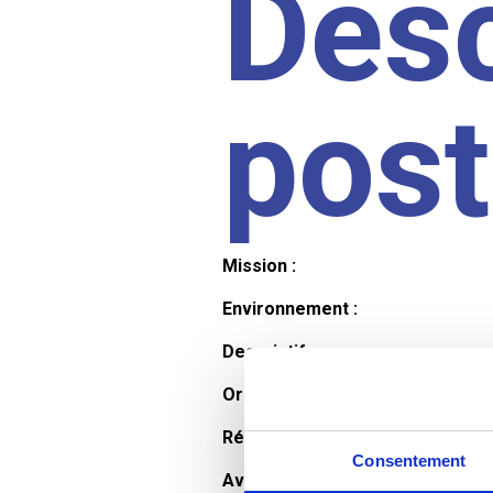
Desc
pos
Mission :
Environnement :
Descriptif :
Organisation et horaires :
Rémunération :
Consentement
Avantages :