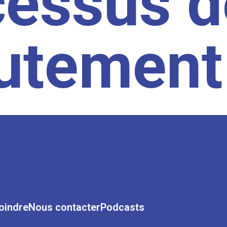
cessus d
rutement
oindre
Nous contacter
Podcasts