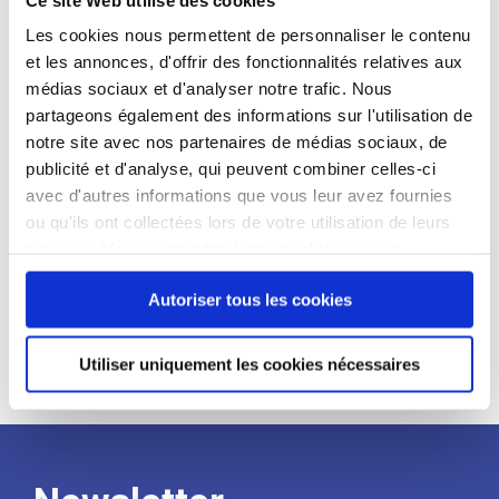
candidat
Les cookies nous permettent de personnaliser le contenu
et les annonces, d'offrir des fonctionnalités relatives aux
Qualifications et diplômes :
médias sociaux et d'analyser notre trafic. Nous
Profil recherché :
partageons également des informations sur l'utilisation de
notre site avec nos partenaires de médias sociaux, de
Expérience :
publicité et d'analyse, qui peuvent combiner celles-ci
Processus
avec d'autres informations que vous leur avez fournies
ou qu'ils ont collectées lors de votre utilisation de leurs
services. Vous consentez à nos cookies si vous
de
continuez à utiliser notre site Web.
Autoriser tous les cookies
recrutement
Utiliser uniquement les cookies nécessaires