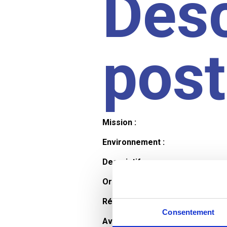
Desc
pos
Mission :
Environnement :
Descriptif :
Organisation et horaires :
Rémunération :
Consentement
Avantages :