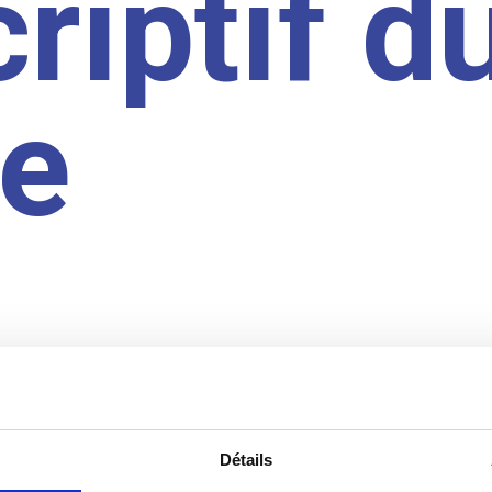
riptif d
te
Détails