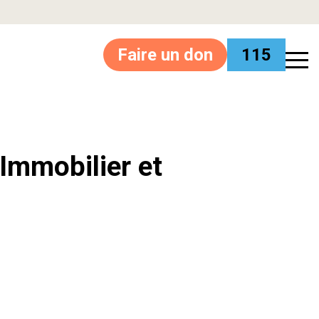
Faire un don
115
’Immobilier et