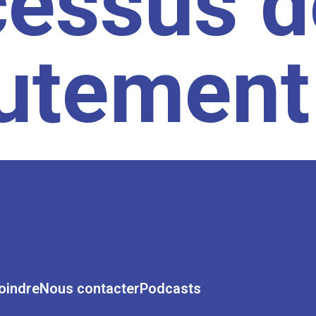
cessus d
rutement
oindre
Nous contacter
Podcasts