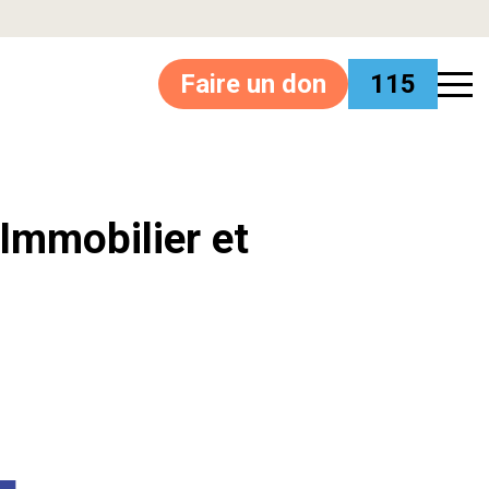
Faire un don
115
’Immobilier et