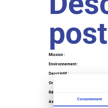
Desc
pos
Mission :
Environnement :
Descriptif :
Organisation et horaires :
Rémunération :
Consentement
Avantages :