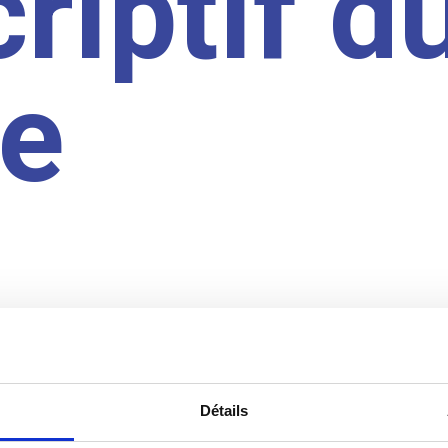
riptif d
te
Détails