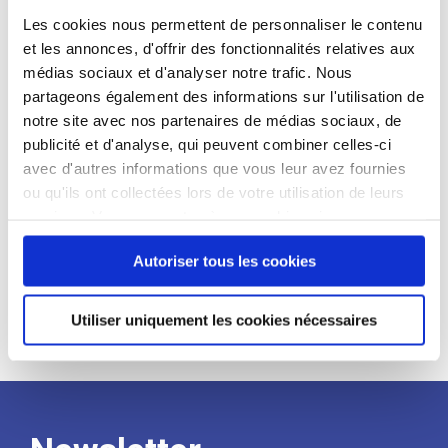
candidat
Les cookies nous permettent de personnaliser le contenu
et les annonces, d'offrir des fonctionnalités relatives aux
Qualifications et diplômes :
médias sociaux et d'analyser notre trafic. Nous
partageons également des informations sur l'utilisation de
Profil recherché :
notre site avec nos partenaires de médias sociaux, de
Expérience :
publicité et d'analyse, qui peuvent combiner celles-ci
avec d'autres informations que vous leur avez fournies
Processus
ou qu'ils ont collectées lors de votre utilisation de leurs
services. Vous consentez à nos cookies si vous
de
continuez à utiliser notre site Web.
Autoriser tous les cookies
recrutement
Utiliser uniquement les cookies nécessaires