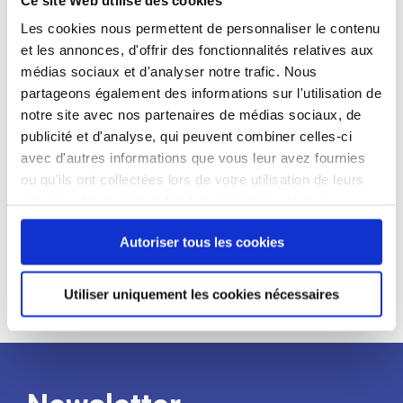
candidat
Les cookies nous permettent de personnaliser le contenu
et les annonces, d'offrir des fonctionnalités relatives aux
Qualifications et diplômes :
médias sociaux et d'analyser notre trafic. Nous
Profil recherché :
partageons également des informations sur l'utilisation de
notre site avec nos partenaires de médias sociaux, de
Expérience :
publicité et d'analyse, qui peuvent combiner celles-ci
Processus
avec d'autres informations que vous leur avez fournies
ou qu'ils ont collectées lors de votre utilisation de leurs
services. Vous consentez à nos cookies si vous
de
continuez à utiliser notre site Web.
Autoriser tous les cookies
recrutement
Utiliser uniquement les cookies nécessaires