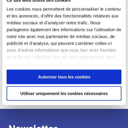
candidat
Les cookies nous permettent de personnaliser le contenu
et les annonces, d'offrir des fonctionnalités relatives aux
Qualifications et diplômes :
médias sociaux et d'analyser notre trafic. Nous
Profil recherché :
partageons également des informations sur l'utilisation de
notre site avec nos partenaires de médias sociaux, de
Expérience :
publicité et d'analyse, qui peuvent combiner celles-ci
Processus
avec d'autres informations que vous leur avez fournies
ou qu'ils ont collectées lors de votre utilisation de leurs
services. Vous consentez à nos cookies si vous
de
continuez à utiliser notre site Web.
Autoriser tous les cookies
recrutement
Utiliser uniquement les cookies nécessaires