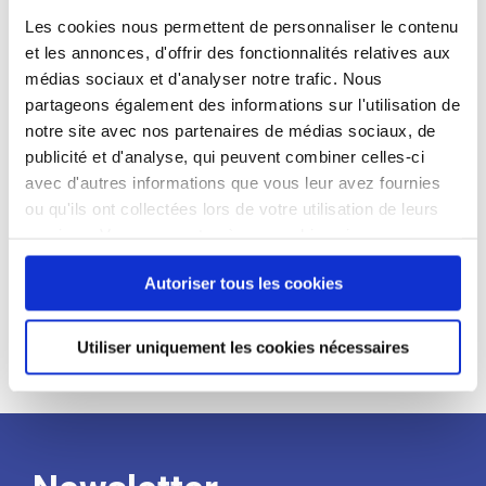
candidat
Les cookies nous permettent de personnaliser le contenu
et les annonces, d'offrir des fonctionnalités relatives aux
Qualifications et diplômes :
médias sociaux et d'analyser notre trafic. Nous
partageons également des informations sur l'utilisation de
Profil recherché :
notre site avec nos partenaires de médias sociaux, de
Expérience :
publicité et d'analyse, qui peuvent combiner celles-ci
avec d'autres informations que vous leur avez fournies
Processus
ou qu'ils ont collectées lors de votre utilisation de leurs
services. Vous consentez à nos cookies si vous
de
continuez à utiliser notre site Web.
Autoriser tous les cookies
recrutement
Utiliser uniquement les cookies nécessaires