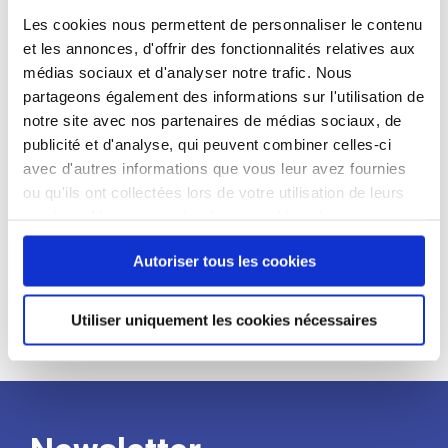
candidat
Les cookies nous permettent de personnaliser le contenu
et les annonces, d'offrir des fonctionnalités relatives aux
Qualifications et diplômes :
médias sociaux et d'analyser notre trafic. Nous
partageons également des informations sur l'utilisation de
Profil recherché :
notre site avec nos partenaires de médias sociaux, de
Expérience :
publicité et d'analyse, qui peuvent combiner celles-ci
avec d'autres informations que vous leur avez fournies
Processus
ou qu'ils ont collectées lors de votre utilisation de leurs
services. Vous consentez à nos cookies si vous
de
continuez à utiliser notre site Web.
Autoriser tous les cookies
recrutement
Utiliser uniquement les cookies nécessaires