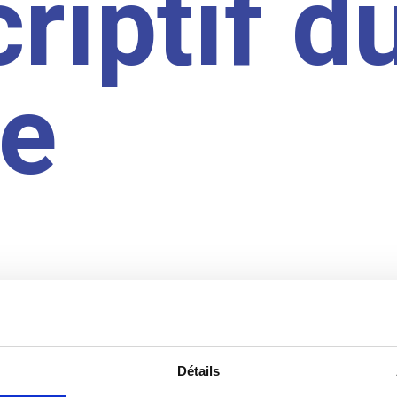
riptif d
te
Détails