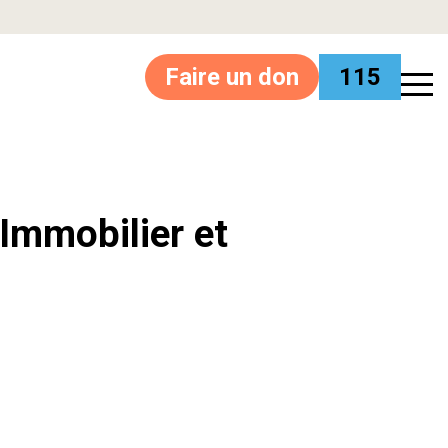
Faire un don
115
’Immobilier et