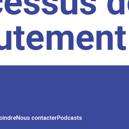
cessus d
rutement
oindre
Nous contacter
Podcasts