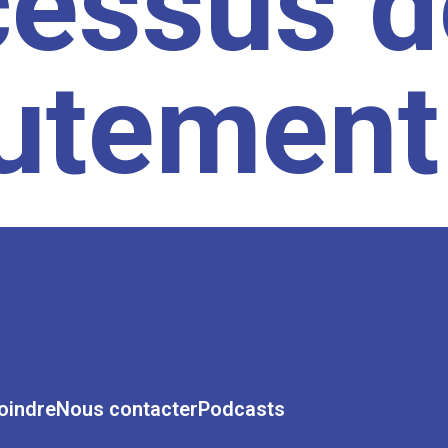
cessus d
rutement
oindre
Nous contacter
Podcasts