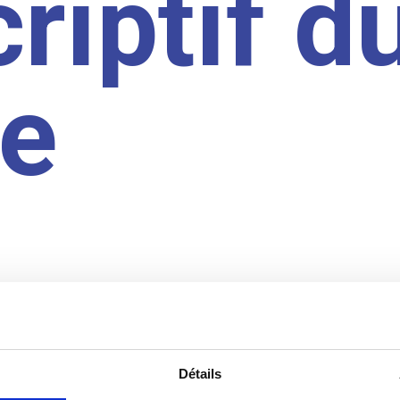
riptif d
te
Détails