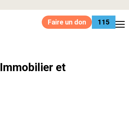
Faire un don
115
’Immobilier et