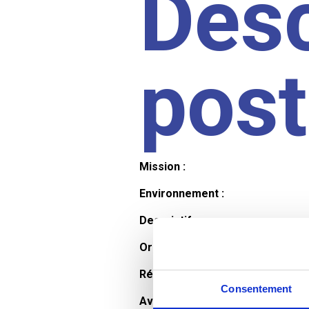
Desc
pos
Mission :
Environnement :
Descriptif :
Organisation et horaires :
Rémunération :
Consentement
Avantages :