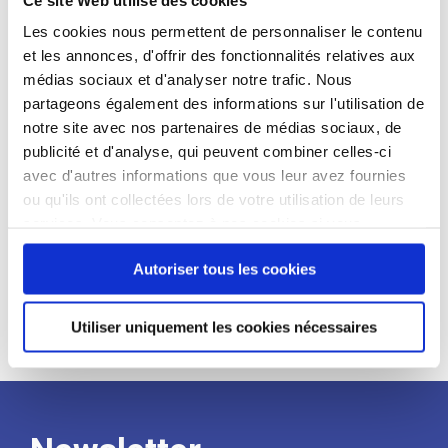
candidat
Les cookies nous permettent de personnaliser le contenu
et les annonces, d'offrir des fonctionnalités relatives aux
Qualifications et diplômes :
médias sociaux et d'analyser notre trafic. Nous
Profil recherché :
partageons également des informations sur l'utilisation de
notre site avec nos partenaires de médias sociaux, de
Expérience :
publicité et d'analyse, qui peuvent combiner celles-ci
Processus
avec d'autres informations que vous leur avez fournies
ou qu'ils ont collectées lors de votre utilisation de leurs
services. Vous consentez à nos cookies si vous
de
continuez à utiliser notre site Web.
Autoriser tous les cookies
recrutement
Utiliser uniquement les cookies nécessaires