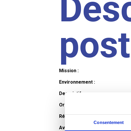
Desc
pos
Mission :
Environnement :
Descriptif :
Organisation et horaires :
Rémunération :
Consentement
Avantages :