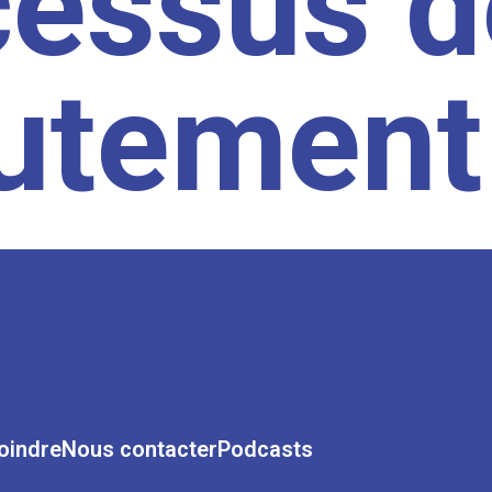
cessus d
rutement
oindre
Nous contacter
Podcasts