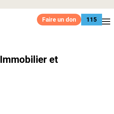
Faire un don
115
’Immobilier et