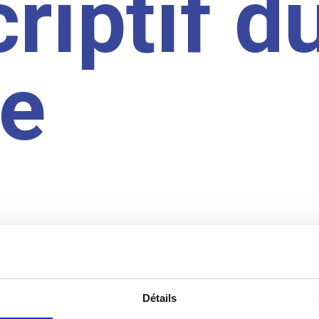
riptif d
te
Détails