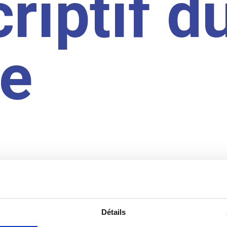
riptif d
te
Détails