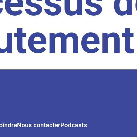
cessus d
rutement
oindre
Nous contacter
Podcasts