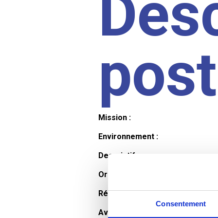
Desc
pos
Mission :
Environnement :
Descriptif :
Organisation et horaires :
Rémunération :
Consentement
Avantages :