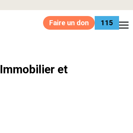
Faire un don
115
’Immobilier et