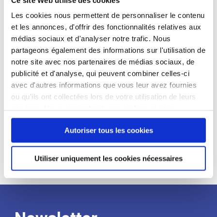
candidat
Les cookies nous permettent de personnaliser le contenu
et les annonces, d'offrir des fonctionnalités relatives aux
Qualifications et diplômes :
médias sociaux et d'analyser notre trafic. Nous
Profil recherché :
partageons également des informations sur l'utilisation de
notre site avec nos partenaires de médias sociaux, de
Expérience :
publicité et d'analyse, qui peuvent combiner celles-ci
Processus
avec d'autres informations que vous leur avez fournies
ou qu'ils ont collectées lors de votre utilisation de leurs
services. Vous consentez à nos cookies si vous
de
continuez à utiliser notre site Web.
Autoriser tous les cookies
recrutement
Utiliser uniquement les cookies nécessaires