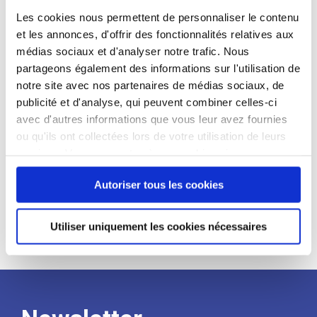
candidat
Les cookies nous permettent de personnaliser le contenu
et les annonces, d'offrir des fonctionnalités relatives aux
Qualifications et diplômes :
médias sociaux et d'analyser notre trafic. Nous
partageons également des informations sur l'utilisation de
Profil recherché :
notre site avec nos partenaires de médias sociaux, de
Expérience :
publicité et d'analyse, qui peuvent combiner celles-ci
avec d'autres informations que vous leur avez fournies
Processus
ou qu'ils ont collectées lors de votre utilisation de leurs
services. Vous consentez à nos cookies si vous
de
continuez à utiliser notre site Web.
Autoriser tous les cookies
recrutement
Utiliser uniquement les cookies nécessaires