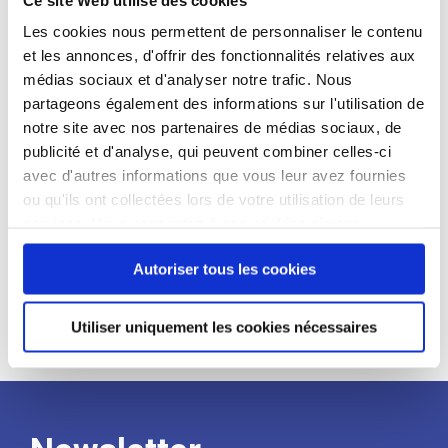
candidat
Les cookies nous permettent de personnaliser le contenu
et les annonces, d'offrir des fonctionnalités relatives aux
Qualifications et diplômes :
médias sociaux et d'analyser notre trafic. Nous
Profil recherché :
partageons également des informations sur l'utilisation de
notre site avec nos partenaires de médias sociaux, de
Expérience :
publicité et d'analyse, qui peuvent combiner celles-ci
Processus
avec d'autres informations que vous leur avez fournies
ou qu'ils ont collectées lors de votre utilisation de leurs
services. Vous consentez à nos cookies si vous
de
continuez à utiliser notre site Web.
Autoriser tous les cookies
recrutement
Utiliser uniquement les cookies nécessaires