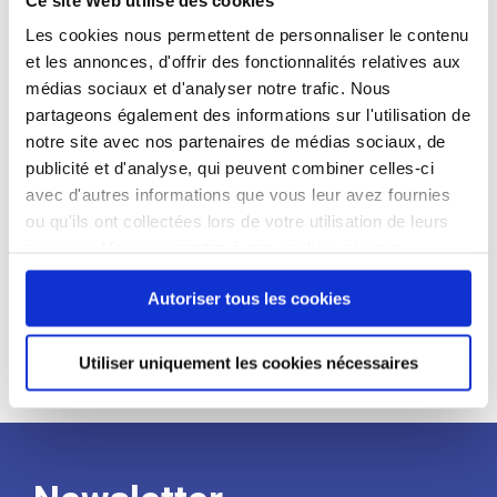
candidat
Les cookies nous permettent de personnaliser le contenu
et les annonces, d'offrir des fonctionnalités relatives aux
Qualifications et diplômes :
médias sociaux et d'analyser notre trafic. Nous
Profil recherché :
partageons également des informations sur l'utilisation de
notre site avec nos partenaires de médias sociaux, de
Expérience :
publicité et d'analyse, qui peuvent combiner celles-ci
Processus
avec d'autres informations que vous leur avez fournies
ou qu'ils ont collectées lors de votre utilisation de leurs
services. Vous consentez à nos cookies si vous
de
continuez à utiliser notre site Web.
Autoriser tous les cookies
recrutement
Utiliser uniquement les cookies nécessaires