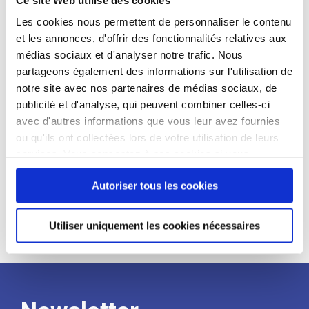
candidat
Les cookies nous permettent de personnaliser le contenu
et les annonces, d'offrir des fonctionnalités relatives aux
Qualifications et diplômes :
médias sociaux et d'analyser notre trafic. Nous
Profil recherché :
partageons également des informations sur l'utilisation de
notre site avec nos partenaires de médias sociaux, de
Expérience :
publicité et d'analyse, qui peuvent combiner celles-ci
Processus
avec d'autres informations que vous leur avez fournies
ou qu'ils ont collectées lors de votre utilisation de leurs
services. Vous consentez à nos cookies si vous
de
continuez à utiliser notre site Web.
Autoriser tous les cookies
recrutement
Utiliser uniquement les cookies nécessaires