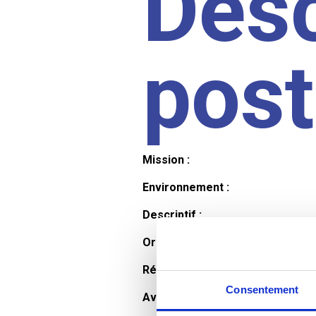
Desc
pos
Mission :
Environnement :
Descriptif :
Organisation et horaires :
Rémunération :
Consentement
Avantages :