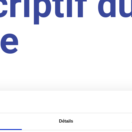
riptif d
te
Détails