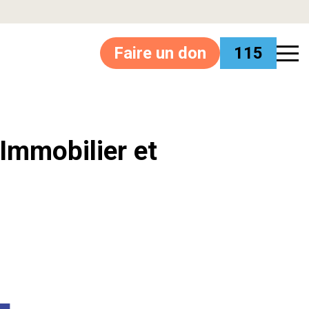
Faire un don
115
’Immobilier et